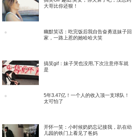
大哥比你还狠！
幽默笑话：吃完饭后我自告奋勇送妹子回
家，一路上惹的她哈哈大笑
搞笑gif：妹子哭也没用,下次注意停车就
是
5年3.47亿！一个人的收入顶一支球队！
太可怕了
开怀一笑：小时候奶奶忘记接我，趴在幼
儿园的铁门上看见了爸妈