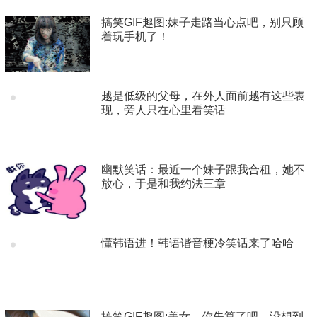
给他们送祝福，大爷看到新郎新娘举行婚礼，心里有很
搞笑GIF趣图:妹子走路当心点吧，别只顾
多感触，也许是想起自己当年和大娘结婚的时候，没有
着玩手机了！
那么浪漫，心里也很遗憾。
大爷就想浪漫一次，弥补这一个遗憾，大娘穿着一件大
红袍子，很漂亮，还戴着一顶红色的帽子，坐在婚庆台
越是低级的父母，在外人面前越有这些表
现，旁人只在心里看笑话
上。
而大爷也穿得很帅气，穿了一套黑色的西装，一双皮
鞋，头上也戴着一顶黑色的帽子，他右手拿着鲜花，走
幽默笑话：最近一个妹子跟我合租，她不
到婚庆台上，大爷想单膝跪下来向大娘告白，他旁边有
放心，于是和我约法三章
一个人在扶着他，不过婚礼主持人跟那个人说，让大爷
自己来，这样比较浪漫。
懂韩语进！韩语谐音梗冷笑话来了哈哈
搞笑GIF趣图:美女，你失算了吧，没想到