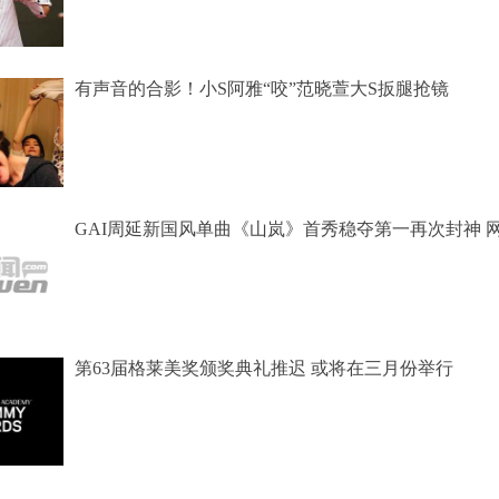
有声音的合影！小S阿雅“咬”范晓萱大S扳腿抢镜
GAI周延新国风单曲《山岚》首秀稳夺第一再次封神 
第63届格莱美奖颁奖典礼推迟 或将在三月份举行