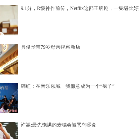
9.1分，R级神作前传，Netflix这部王牌剧，一集堪比
具俊晔带79岁母亲视察新店
韩红：在音乐领域，我愿意成为一个“疯子”
许嵩:最先饱满的麦穗会被恶鸟啄食