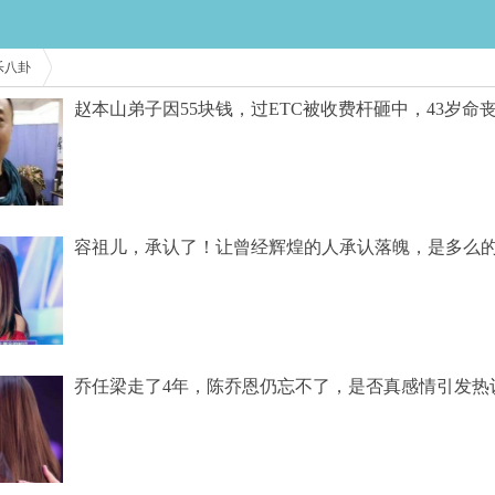
乐八卦
赵本山弟子因55块钱，过ETC被收费杆砸中，43岁命
容祖儿，承认了！让曾经辉煌的人承认落魄，是多么
乔任梁走了4年，陈乔恩仍忘不了，是否真感情引发热