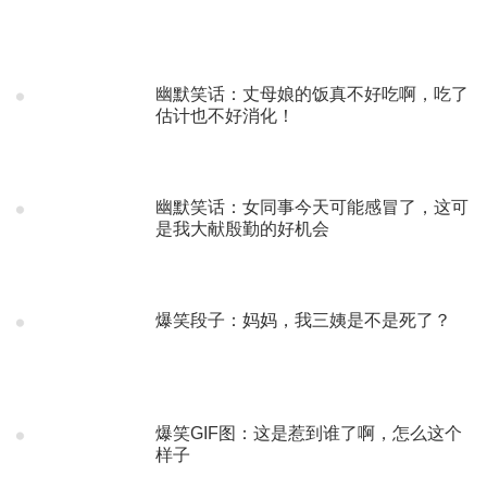
幽默笑话：丈母娘的饭真不好吃啊，吃了
估计也不好消化！
幽默笑话：女同事今天可能感冒了，这可
是我大献殷勤的好机会
爆笑段子：妈妈，我三姨是不是死了？
爆笑GIF图：这是惹到谁了啊，怎么这个
样子