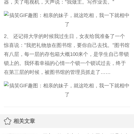
器，关了电视机，大声说：“我做主。写作业去。”
2、 还记得大学的时候我过生日，女友给我准备了一个
惊喜说：”我把礼物放在图书馆，要你自己去找。”图书馆
有八层，每一层的存包箱大概100来个，是学生自己带锁
锁上的。我怀着幸福的心情一个锁一个锁试过去，终于
在第三层的时候，被图书馆的管理员抓走了……
相关文章