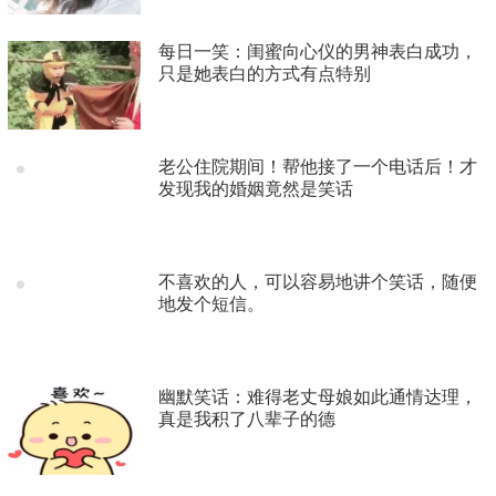
每日一笑：闺蜜向心仪的男神表白成功，
只是她表白的方式有点特别
老公住院期间！帮他接了一个电话后！才
发现我的婚姻竟然是笑话
不喜欢的人，可以容易地讲个笑话，随便
地发个短信。
幽默笑话：难得老丈母娘如此通情达理，
真是我积了八辈子的德