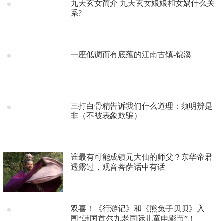
九天玄女简介 九天玄女娘娘和女娲什么关
系?
一座低调而有底蕴的江南古镇-锦溪
三打白骨精告诉我们什么道理：须明辨是
非（不被表象欺骗）
谁最有可能成镇元大仙的师父？东华帝君
透露过，观音菩萨话中有话
双喜！《行游记》和《熊兔子贝贝》入
围“韩国首尔九老国际儿童电影节”！