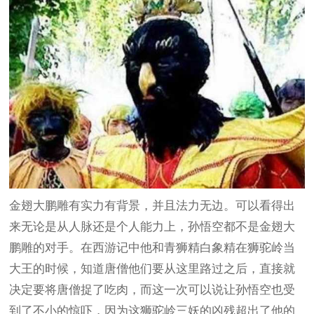
金翅大鹏雕有实力有背景，并且法力无边。可以看得出
来无论是从人脉还是个人能力上，孙悟空都不是金翅大
鹏雕的对手。在西游记中他和青狮精白象精在狮驼岭当
大王的时候，知道唐僧他们要从这里路过之后，直接就
决定要将唐僧捉了吃肉，而这一次可以说让孙悟空也受
到了不小的惊吓，因为这狮驼岭三妖的凶残超出了他的