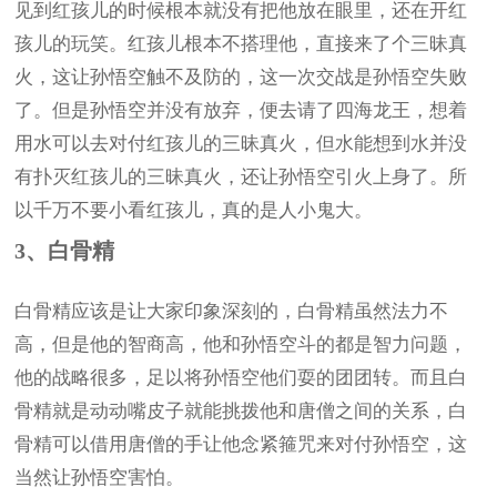
见到红孩儿的时候根本就没有把他放在眼里，还在开红
孩儿的玩笑。红孩儿根本不搭理他，直接来了个三昧真
火，这让孙悟空触不及防的，这一次交战是孙悟空失败
了。但是孙悟空并没有放弃，便去请了四海龙王，想着
用水可以去对付红孩儿的三昧真火，但水能想到水并没
有扑灭红孩儿的三昧真火，还让孙悟空引火上身了。所
以千万不要小看红孩儿，真的是人小鬼大。
3、白骨精
白骨精应该是让大家印象深刻的，白骨精虽然法力不
高，但是他的智商高，他和孙悟空斗的都是智力问题，
他的战略很多，足以将孙悟空他们耍的团团转。而且白
骨精就是动动嘴皮子就能挑拨他和唐僧之间的关系，白
骨精可以借用唐僧的手让他念紧箍咒来对付孙悟空，这
当然让孙悟空害怕。