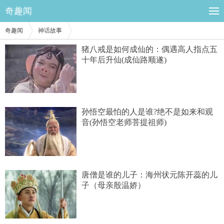
奇趣闻
奇趣闻
神话故事
猪八戒是如何成仙的：偶遇高人指点五
十年后升仙(成仙路顺遂)
孙悟空最怕的人是谁?绝不是如来和观
音(孙悟空老师菩提祖师)
唐僧是谁的儿子：海州状元陈开蕊的儿
子（母亲殷温娇）