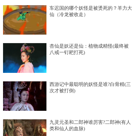
车迟国的哪个妖怪是被烫死的？羊力大
仙（冷龙被收走）
杏仙是妖还是仙：植物成精怪(最终被
八戒一钉耙打死)
西游记中最聪明的妖怪是谁?白骨精(三
次才被打倒)
九灵元圣和二郎神谁厉害?二郎神(有人
类和仙人的血脉)