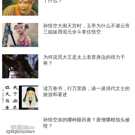
了什么？
孙悟空大闹天宫时，玉帝为什么不请云宵
三姐妹用混元全斗拿住悟空
为何说兕大王是太上老君身边的得力干
将？
读万卷书，行万里路，谈一谈清代文士的
旅游和著述
孙悟空涂的哪种眼药膏？唐僧哪根指头被
咬？