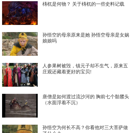
梼杌是何物？ 关于梼杌的一些史料记载
孙悟空的母亲原来是她 孙悟空母亲是女娲
娘娘吗
人参果树被毁，镇元子却不生气，原来五
庄观还藏着更好的宝贝!
唐僧是如何渡过流沙河的 胸前七个骷髅头
（水面浮着不沉）
孙悟空为何长不高？你看他对三大菩萨做