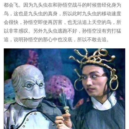
都会飞。因为九头虫在和孙悟空战斗的时候曾经化身为
鸟，这也是九头虫的真身，所以此时九头虫的移动速度
会很快，孙悟空即使再厉害，也无法追上天空的鸟，所
以非常感叹。另外九头虫逃跑不好，孙悟空没有穷打猛
追，说明孙悟空的那心中也没底，所以不敢去追。